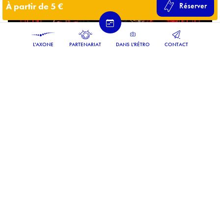
À partir de 5 €
Réserver
L'AXONE
PARTENARIAT
DANS L'RÉTRO
CONTACT
Salon
INTERNATIONAL AXONE TATTOO
SHOW
3ème édition
Samedi 12 septembre 2026
10h00 à 21h00
En savoir +